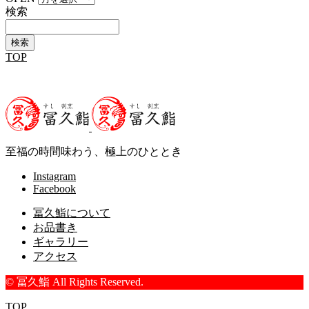
検索
TOP
冨久鮨について
お品書き
至福の時間味わう、極上のひととき
Instagram
Facebook
冨久鮨について
お品書き
ギャラリー
アクセス
© 冨久鮨 All Rights Reserved.
TOP