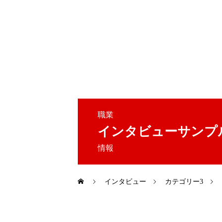
ギャラリー
アクセス
職業
冨久鮨について
お品書き
インタビューサンプ
情報
インタビュー
カテゴリー3